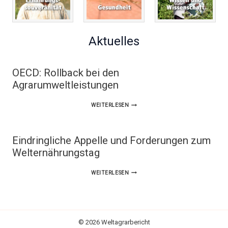
Aktuelles
OECD: Rollback bei den
Agrarumweltleistungen
OECD:
WEITERLESEN
ROLLBACK
BEI
Eindringliche Appelle und Forderungen zum
DEN
Welternährungstag
AGRARUMWELTLEISTUNGEN
EINDRINGLICHE
WEITERLESEN
APPELLE
UND
FORDERUNGEN
© 2026 Weltagrarbericht