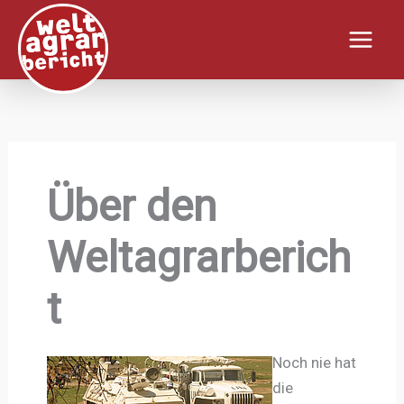
Zum
Inhalt
springen
Über den
Weltagrarberich
t
Noch nie hat
die