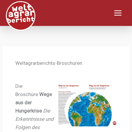
Zum
Inhalt
springen
Weltagrarberichts-Broschüren
Die
Broschüre
Wege
aus der
Hungerkrise
Die
Erkenntnisse und
Folgen des