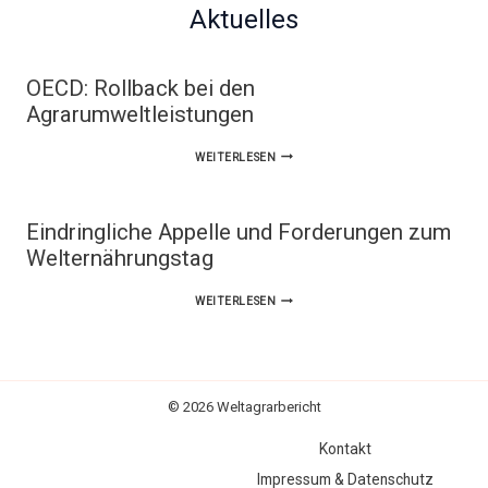
Aktuelles
OECD: Rollback bei den
Agrarumweltleistungen
OECD:
WEITERLESEN
ROLLBACK
BEI
Eindringliche Appelle und Forderungen zum
DEN
Welternährungstag
AGRARUMWELTLEISTUNGEN
EINDRINGLICHE
WEITERLESEN
APPELLE
UND
FORDERUNGEN
© 2026 Weltagrarbericht
ZUM
Kontakt
WELTERNÄHRUNGSTAG
Impressum & Datenschutz