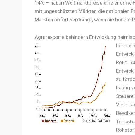
14% – haben Weltmarktpreise eine enorme He
mit ungeschützten Märkten die nationalen P
Märkten sofort verdrängt, wenn sie höhere P
Agrarexporte behindern Entwicklung heimis
Für die 
Entwickl
Rolle.
An
Entwickl
zu förde
häufig v
Steuere
Viele Lä
Bevölker
Treibsto
Rohstof