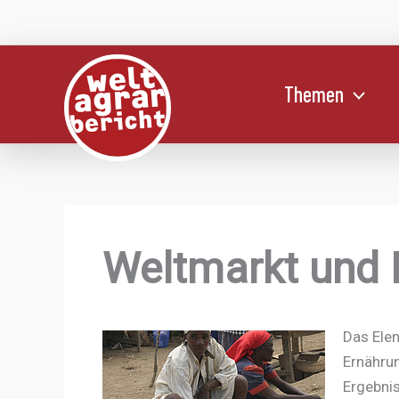
Zum
Inhalt
springen
Themen
Weltmarkt und 
Das Elen
Ernährun
Ergebni