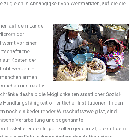
e zugleich in Abhängigkeit von Weltmärkten, auf die sie
Armen auf dem Lande
lierern der
 warnt vor einer
rtschaftliche
n auf Kosten der
roht werden. Er
in manchen armen
smachen und relativ
schränke deshalb die Möglichkeiten staatlicher Sozial-
 Handlungsfähigkeit öffentlicher Institutionen. In den
ten noch ein bedeutender Wirtschaftszweig ist, sind
imische Verarbeitung und sogenannte
mit eskalierenden Importzöllen geschützt, die mit dem
rt in vielen Entwicklungsländern den Aufbau einer