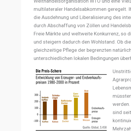
Welthandelsorganisation WTO und eine Vielza
multilateraler Handelsabkommen geregelt. Ihr
die Ausdehnung und Liberalisierung des inte
durch Abschaffung von Zöllen und Handels
Freie Märkte und weltweite Konkurrenz, so d
und steigern dadurch den Wohlstand. Ob dies
gleichzeitige Pflege der begrenzten natürlic
unterschiedlichen lokalen Bedingungen überh
Unstritt
Agrarpr
Lebensmi
müssten 
werden. 
sind sei
kontinui
Mehrzahl