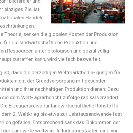
hl bilateraler und
 einziges Ziel ist
rnationalen Handels
beschränkungen.
ie Theorie, senken die globalen Kosten der Produktion
 für die landwirtschaftliche Produktion und
hen Ressourcen unter ökologisch und sozial völlig
aupt zutreffen kann, wird vielfach bezweifelt.
ig ist, dass die derzeitigen Weltmarktbedin- gungen für
odukte nicht der Grundversorgung mit gesunden
tteln und ihrer nachhaltigen Produktion dienen. Dazu
sie dem Welt- agrarbericht zufolge radikal verändert
Die Erzeugerpreise für landwirtschaftliche Rohstoffe
t dem 2. Weltkrieg bis etwa zur Jahrtausendwende fast
erlich gefallen. Entsprechend sank das Einkommen der
 der Landwirte weltweit. In Industriestaaten ging vor