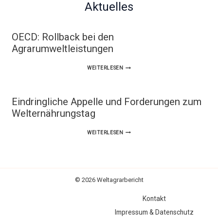
Aktuelles
OECD: Rollback bei den
Agrarumweltleistungen
OECD:
WEITERLESEN
ROLLBACK
BEI
Eindringliche Appelle und Forderungen zum
DEN
Welternährungstag
AGRARUMWELTLEISTUNGEN
EINDRINGLICHE
WEITERLESEN
APPELLE
UND
FORDERUNGEN
© 2026 Weltagrarbericht
ZUM
Kontakt
WELTERNÄHRUNGSTAG
Impressum & Datenschutz