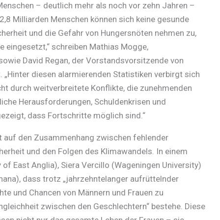
 Menschen – deutlich mehr als noch vor zehn Jahren –
 2,8 Milliarden Menschen können sich keine gesunde
icherheit und die Gefahr von Hungersnöten nehmen zu,
 eingesetzt,“ schreiben Mathias Mogge,
 sowie David Regan, der Vorstandsvorsitzende von
„Hinter diesen alarmierenden Statistiken verbirgt sich
ht durch weitverbreitete Konflikte, die zunehmenden
liche Herausforderungen, Schuldenkrisen und
zeigt, dass Fortschritte möglich sind.“
nkt auf den Zusammenhang zwischen fehlender
herheit und den Folgen des Klimawandels. In einem
of East Anglia), Siera Vercillo (Wageningen University)
hana), dass trotz „jahrzehntelanger aufrüttelnder
echte und Chancen von Männern und Frauen zu
ngleichheit zwischen den Geschlechtern“ bestehe. Diese
ssen nicht nur das gesamte Leben der Frauen – sie