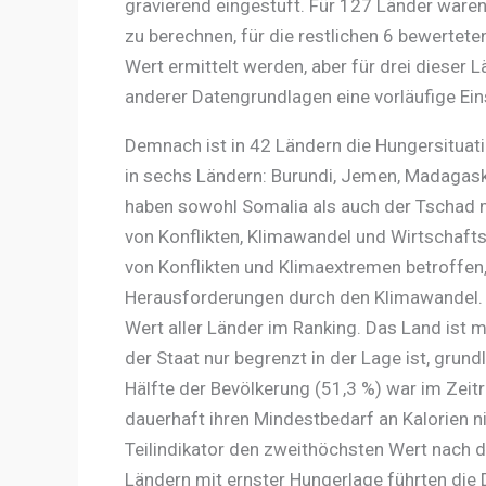
gravierend eingestuft. Für 127 Länder war
zu berechnen, für die restlichen 6 bewertet
Wert ermittelt werden, aber für drei dieser
anderer Datengrundlagen eine vorläufige E
Demnach ist in 42 Ländern die Hungersituatio
in sechs Ländern: Burundi, Jemen, Madagask
haben sowohl Somalia als auch der Tschad 
von Konflikten, Klimawandel und Wirtschaf
von Konflikten und Klimaextremen betroffe
Herausforderungen durch den Klimawandel. 
Wert aller Länder im Ranking. Das Land ist m
der Staat nur begrenzt in der Lage ist, gru
Hälfte der Bevölkerung (51,3 %) war im Zei
dauerhaft ihren Mindestbedarf an Kalorien n
Teilindikator den zweithöchsten Wert nach 
Ländern mit ernster Hungerlage führten die 