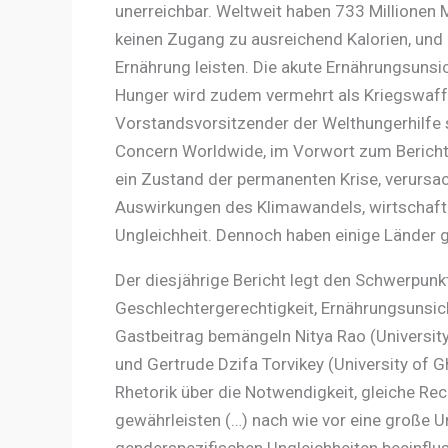
unerreichbar. Weltweit haben 733 Millionen
keinen Zugang zu ausreichend Kalorien, und
Ernährung leisten. Die akute Ernährungsuns
Hunger wird zudem vermehrt als Kriegswaffe
Vorstandsvorsitzender der Welthungerhilfe
Concern Worldwide, im Vorwort zum Bericht. 
ein Zustand der permanenten Krise, verursac
Auswirkungen des Klimawandels, wirtschaft
Ungleichheit. Dennoch haben einige Länder ge
Der diesjährige Bericht legt den Schwerpu
Geschlechtergerechtigkeit, Ernährungsunsic
Gastbeitrag bemängeln Nitya Rao (University 
und Gertrude Dzifa Torvikey (University of G
Rhetorik über die Notwendigkeit, gleiche R
gewährleisten (…) nach wie vor eine große U
genderspezifischen Ungleichheiten beeinflu