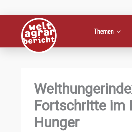
Zum
Inhalt
springen
Themen
Welthungerind
Fortschritte i
Hunger