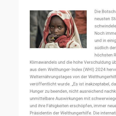
Die Botscha
neusten St
schwindele
Noch immer
und in eini
südlich de
höchsten R
Klimawandels und die hohe Verschuldung übe
aus dem Welthunger-Index (WHI) 2024 hervo
Welternährungstages von der Welthungerhilf
veröffentlicht wurde. „Es ist inakzeptabel, 
Hunger zu beenden, nicht ausreichend nachk
unmittelbare Auswirkungen mit schwerwiege
und ihre Fähigkeiten erschöpfen, immer neu
Präsidentin der Welthungerhilfe. Die interna