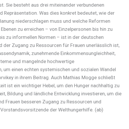
t. Sie besteht aus drei miteinander verbundenen
 Repräsentation. Was dies konkret bedeutet, wie der
mplanung niederschlagen muss und welche Reformen
 Ebenen zu erreichen – von Einzelpersonen bis hin zu
s zu informellen Normen – ist in der deutschen
 der Zugang zu Ressourcen für Frauen unerlässlich ist,
Klassendynamik, zunehmende Einkommensungleichheit,
steme und mangelnde hochwertige
, um einen echten systemischen und sozialen Wandel
orvikey in ihrem Beitrag. Auch Mathias Mogge schließt
it ist ein wichtiger Hebel, um den Hunger nachhaltig zu
t, Bildung und ländliche Entwicklung investieren, um die
und Frauen besseren Zugang zu Ressourcen und
 Vorstandsvorsitzende der Welthungerhilfe. (ab)