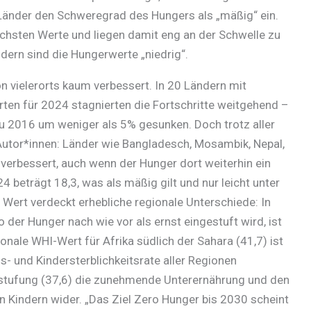
7 Länder den Schweregrad des Hungers als „mäßig“ ein.
chsten Werte und liegen damit eng an der Schwelle zu
dern sind die Hungerwerte „niedrig“.
on vielerorts kaum verbessert. In 20 Ländern mit
ten für 2024 stagnierten die Fortschritte weitgehend –
u 2016 um weniger als 5% gesunken. Doch trotz aller
Autor*innen: Länder wie Bangladesch, Mosambik, Nepal,
verbessert, auch wenn der Hunger dort weiterhin ein
4 beträgt 18,3, was als mäßig gilt und nur leicht unter
 Wert verdeckt erhebliche regionale Unterschiede: In
 der Hunger nach wie vor als ernst eingestuft wird, ist
onale WHI-Wert für Afrika südlich der Sahara (41,7) ist
- und Kindersterblichkeitsrate aller Regionen
instufung (37,6) die zunehmende Unterernährung und den
 Kindern wider. „Das Ziel Zero Hunger bis 2030 scheint