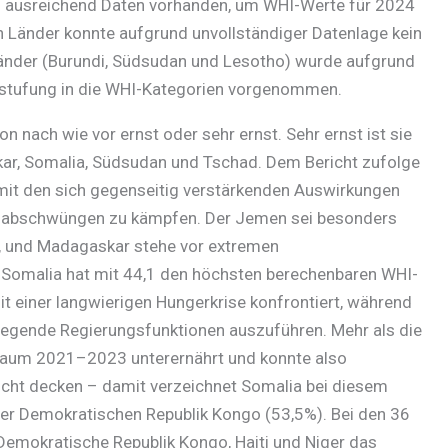
en ausreichend Daten vorhanden, um WHI-Werte für 2024
en Länder konnte aufgrund unvollständiger Datenlage kein
 Länder (Burundi, Südsudan und Lesotho) wurde aufgrund
instufung in die WHI-Kategorien vorgenommen.
n nach wie vor ernst oder sehr ernst. Sehr ernst ist sie
ar, Somalia, Südsudan und Tschad. Dem Bericht zufolge
mit den sich gegenseitig verstärkenden Auswirkungen
tsabschwüngen zu kämpfen. Der Jemen sei besonders
n, und Madagaskar stehe vor extremen
Somalia hat mit 44,1 den höchsten berechenbaren WHI-
it einer langwierigen Hungerkrise konfrontiert, während
ndlegende Regierungsfunktionen auszuführen. Mehr als die
traum 2021–2023 unterernährt und konnte also
icht decken – damit verzeichnet Somalia bei diesem
der Demokratischen Republik Kongo (53,5%). Bei den 36
Demokratische Republik Kongo, Haiti und Niger das