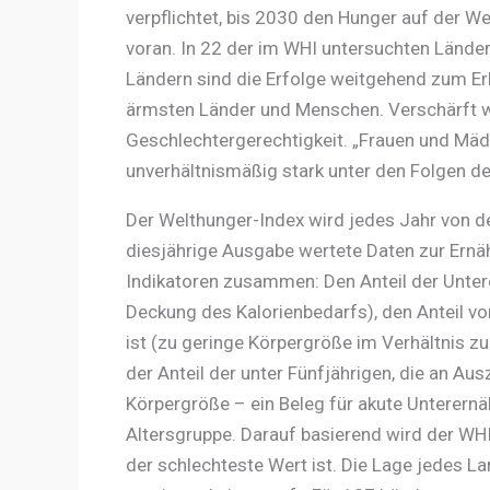
verpflichtet, bis 2030 den Hunger auf der W
voran. In 22 der im WHI untersuchten Lände
Ländern sind die Erfolge weitgehend zum E
ärmsten Länder und Menschen. Verschärft w
Geschlechtergerechtigkeit. „Frauen und Mäd
unverhältnismäßig stark unter den Folgen de
Der Welthunger-Index wird jedes Jahr von d
diesjährige Ausgabe wertete Daten zur Ernä
Indikatoren zusammen: Den Anteil der Unter
Deckung des Kalorienbedarfs), den Anteil v
ist (zu geringe Körpergröße im Verhältnis z
der Anteil der unter Fünfjährigen, die an Au
Körpergröße – ein Beleg für akute Unterernäh
Altersgruppe. Darauf basierend wird der WHI
der schlechteste Wert ist. Die Lage jedes Lan