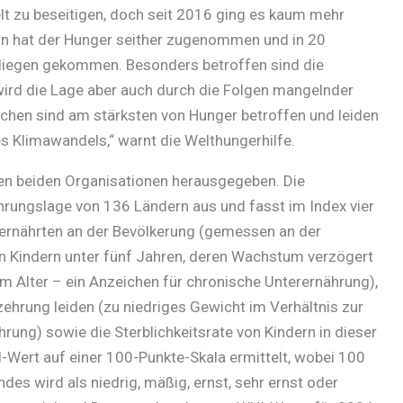
elt zu beseitigen, doch seit 2016 ging es kaum mehr
rn hat der Hunger seither zugenommen und in 20
rliegen gekommen. Besonders betroffen sind die
ird die Lage aber auch durch die Folgen mangelnder
chen sind am stärksten von Hunger betroffen und leiden
s Klimawandels,“ warnt die Welthungerhilfe.
en beiden Organisationen herausgegeben. Die
hrungslage von 136 Ländern aus und fasst im Index vier
ernährten an der Bevölkerung (gemessen an der
on Kindern unter fünf Jahren, deren Wachstum verzögert
um Alter – ein Anzeichen für chronische Unterernährung),
szehrung leiden (zu niedriges Gewicht im Verhältnis zur
rung) sowie die Sterblichkeitsrate von Kindern in dieser
-Wert auf einer 100-Punkte-Skala ermittelt, wobei 100
des wird als niedrig, mäßig, ernst, sehr ernst oder