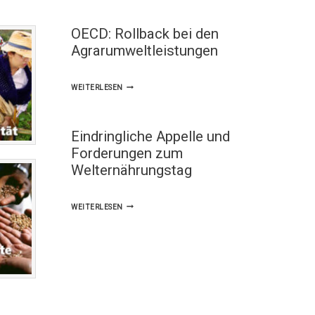
OECD: Rollback bei den
Agrarumweltleistungen
OECD:
WEITERLESEN
ROLLBACK
BEI
Eindringliche Appelle und
DEN
Forderungen zum
AGRARUMWELTLEISTUNGEN
Welternährungstag
EINDRINGLICHE
WEITERLESEN
APPELLE
UND
FORDERUNGEN
ZUM
WELTERNÄHRUNGSTAG