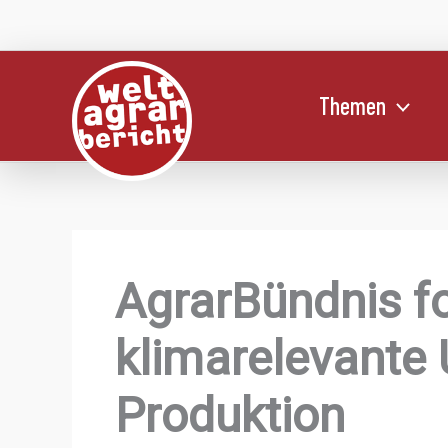
Zum
Inhalt
springen
Themen
AgrarBündnis fo
klimarelevante
Produktion