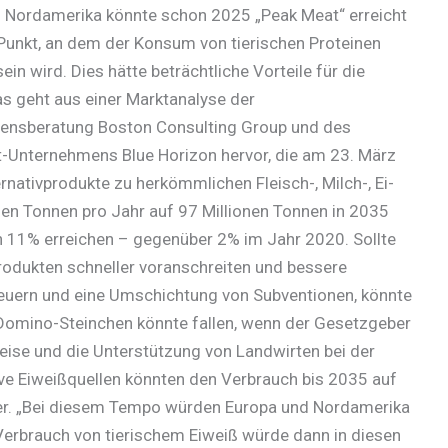
 Nordamerika könnte schon 2025 „Peak Meat“ erreicht
 Punkt, an dem der Konsum von tierischen Proteinen
sein wird. Dies hätte beträchtliche Vorteile für die
s geht aus einer Marktanalyse der
nsberatung Boston Consulting Group und des
-Unternehmens Blue Horizon hervor, die am 23. März
nativprodukte zu herkömmlichen Fleisch-, Milch-, Ei-
nen Tonnen pro Jahr auf 97 Millionen Tonnen in 2035
 11% erreichen – gegenüber 2% im Jahr 2020. Sollte
rodukten schneller voranschreiten und bessere
uern und eine Umschichtung von Subventionen, könnte
e Domino-Steinchen könnte fallen, wenn der Gesetzgeber
eise und die Unterstützung von Landwirten bei der
ive Eiweißquellen könnten den Verbrauch bis 2035 auf
ier. „Bei diesem Tempo würden Europa und Nordamerika
Verbrauch von tierischem Eiweiß würde dann in diesen