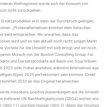
n anderen Weltregionen würde sich der Konsum von
och nicht zurückgehen.
 Ersatzprodukten erst dann der Durchbruch gelingen,
nnen. „Proteinalternativen könnten dem tierischen
is bald entsprechen. Wir erwarten, dass das
ösen wird und so den aktuell noch recht jungen Markt
he Vorteile für die Umwelt mit sich bringt und ein noch
njamin Morach von der Boston Consulting Group. Für
odukte und Eiersatzprodukte auf Basis von Soja, Erbsen
h 2023 oder früher anstehen, während Alternativen aus
lligen Algen, 2025 perfektioniert sein könnten. Direkt
n könnten 2032 an das Original heranreichen.
n würde messbare, positive Auswirkungen auf die Umwelt
n mehrerer UN-Nachhaltigkeitsziele (SDGs) leisten, wie
 (SDG 11) und Kein Hunger (SDG 2). Allein der Umstieg