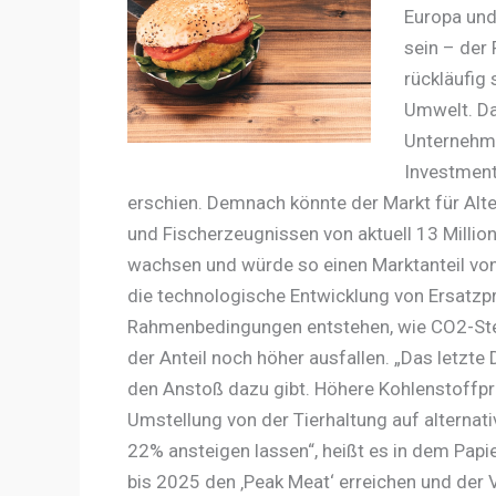
Europa und
sein – der
rückläufig 
Umwelt. Da
Unternehme
Investment
erschien. Demnach könnte der Markt für Alter
und Fischerzeugnissen von aktuell 13 Millio
wachsen und würde so einen Marktanteil von
die technologische Entwicklung von Ersatzp
Rahmenbedingungen entstehen, wie CO2-Ste
der Anteil noch höher ausfallen. „Das letzt
den Anstoß dazu gibt. Höhere Kohlenstoffpr
Umstellung von der Tierhaltung auf alternat
22% ansteigen lassen“, heißt es in dem Pap
bis 2025 den ‚Peak Meat‘ erreichen und der 