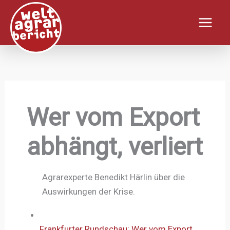
Zum
Inhalt
springen
Wer vom Export
abhängt, verliert
Agrarexperte Benedikt Härlin über die
Auswirkungen der Krise.
Frankfurter Rundschau: Wer vom Export