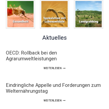
Aktuelles
OECD: Rollback bei den
Agrarumweltleistungen
OECD:
WEITERLESEN
ROLLBACK
BEI
Eindringliche Appelle und Forderungen zum
DEN
Welternährungstag
AGRARUMWELTLEISTUNGEN
EINDRINGLICHE
WEITERLESEN
APPELLE