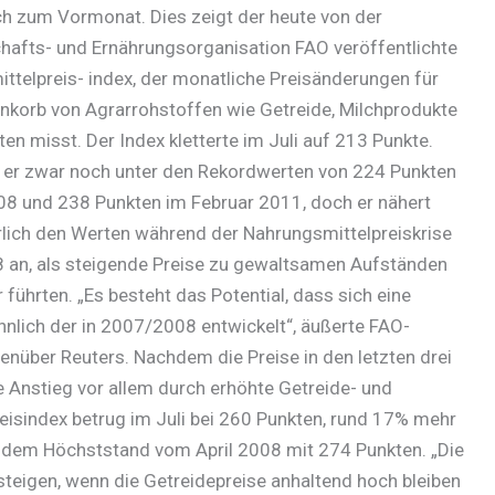
ch zum Vormonat. Dies zeigt der heute von der
hafts- und Ernährungsorganisation FAO veröffentlichte
ttelpreis- index, der monatliche Preisänderungen für
nkorb von Agrarrohstoffen wie Getreide, Milchprodukte
en misst. Der Index kletterte im Juli auf 213 Punkte.
t er zwar noch unter den Rekordwerten von 224 Punkten
08 und 238 Punkten im Februar 2011, doch er nähert
rlich den Werten während der Nahrungsmittelpreiskrise
an, als steigende Preise zu gewaltsamen Aufständen
führten. „Es besteht das Potential, dass sich eine
hnlich der in 2007/2008 entwickelt“, äußerte FAO-
nüber Reuters. Nachdem die Preise in den letzten drei
 Anstieg vor allem durch erhöhte Getreide- und
eisindex betrug im Juli bei 260 Punkten, rund 17% mehr
er dem Höchststand vom April 2008 mit 274 Punkten. „Die
teigen, wenn die Getreidepreise anhaltend hoch bleiben