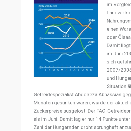
im Verglei
Landwirtsc
Nahrungsmi
einen Ware
oder Ölsaat
Damit lieg
im Juni 20
sich gefäh
2007/2008 
und Hunger 
Situation ä
Getreidespezialist Abdolreza Abbassian gege
Monaten gesunken waren, wurde der aktuelle
Zuckerpreise ausgelöst. Der FAO-Getreidepr
als im Juni. Damit lag er nur 14 Punkte unt
Zahl der Hungernden droht sprunghaft anzus