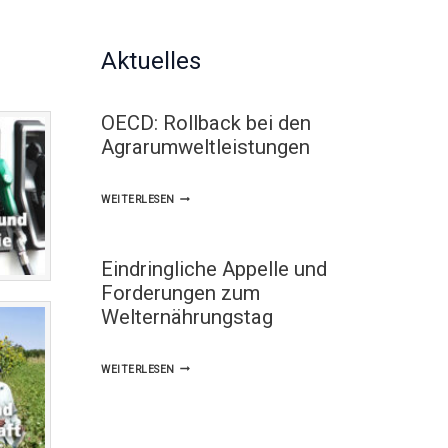
Aktuelles
OECD: Rollback bei den
Agrarumweltleistungen
OECD:
WEITERLESEN
ROLLBACK
BEI
Eindringliche Appelle und
DEN
Forderungen zum
AGRARUMWELTLEISTUNGEN
Welternährungstag
EINDRINGLICHE
WEITERLESEN
APPELLE
UND