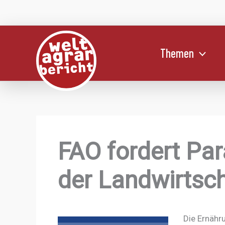
Zum
Inhalt
springen
Themen
FAO fordert Pa
der Landwirtsc
Die Ernähr