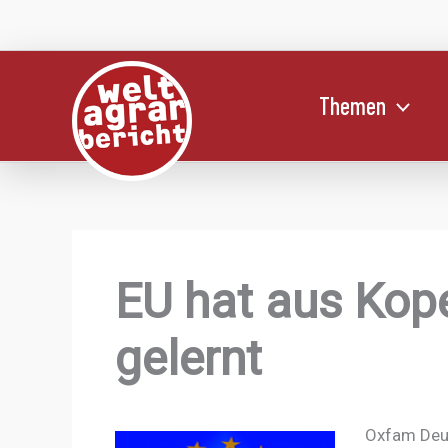
Zum
Inhalt
springen
Themen
EU hat aus Kop
gelernt
Oxfam Deut