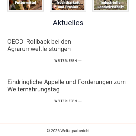
Aktuelles
OECD: Rollback bei den
Agrarumweltleistungen
OECD:
WEITERLESEN
ROLLBACK
BEI
Eindringliche Appelle und Forderungen zum
DEN
Welternährungstag
AGRARUMWELTLEISTUNGEN
EINDRINGLICHE
WEITERLESEN
APPELLE
UND
FORDERUNGEN
© 2026 Weltagrarbericht
ZUM