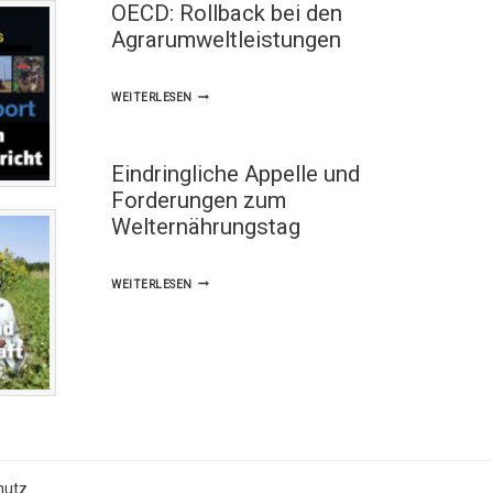
OECD: Rollback bei den
Agrarumweltleistungen
OECD:
WEITERLESEN
ROLLBACK
BEI
Eindringliche Appelle und
DEN
Forderungen zum
AGRARUMWELTLEISTUNGEN
Welternährungstag
EINDRINGLICHE
WEITERLESEN
APPELLE
UND
FORDERUNGEN
ZUM
WELTERNÄHRUNGSTAG
hutz