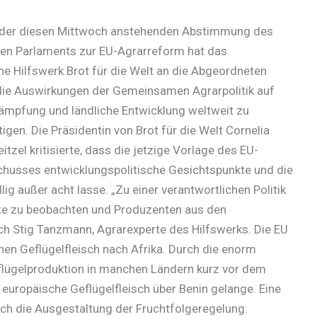
 der diesen Mittwoch anstehenden Abstimmung des
en Parlaments zur EU-Agrarreform hat das
he Hilfswerk Brot für die Welt an die Abgeordneten
, die Auswirkungen der Gemeinsamen Agrarpolitik auf
mpfung und ländliche Entwicklung weltweit zu
igen. Die Präsidentin von Brot für die Welt Cornelia
itzel kritisierte, dass die jetzige Vorlage des EU-
husses entwicklungspolitische Gesichtspunkte und die
ig außer acht lasse. „Zu einer verantwortlichen Politik
rte zu beobachten und Produzenten aus den
h Stig Tanzmann, Agrarexperte des Hilfswerks. Die EU
nen Geflügelfleisch nach Afrika. Durch die enorm
eflügelproduktion in manchen Ländern kurz vor dem
s europäische Geflügelfleisch über Benin gelange. Eine
uch die Ausgestaltung der Fruchtfolgeregelung: