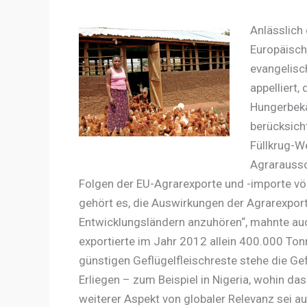
Anlässlich
Europäisch
evangelisc
appelliert
Hungerbekä
berücksicht
Füllkrug-We
Agraraussc
Folgen der EU-Agrarexporte und -importe völl
gehört es, die Auswirkungen der Agrarexpo
Entwicklungsländern anzuhören“, mahnte auc
exportierte im Jahr 2012 allein 400.000 Ton
günstigen Geflügelfleischreste stehe die G
Erliegen – zum Beispiel in Nigeria, wohin da
weiterer Aspekt von globaler Relevanz sei a