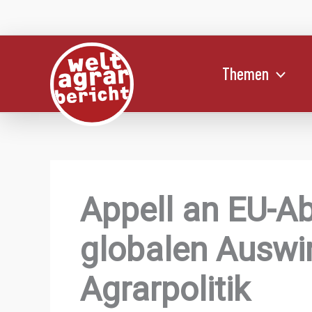
Zum
Inhalt
springen
Themen
Appell an EU-A
globalen Auswi
Agrarpolitik