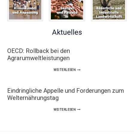
Aktuelles
OECD: Rollback bei den
Agrarumweltleistungen
OECD:
WEITERLESEN
ROLLBACK
BEI
Eindringliche Appelle und Forderungen zum
DEN
Welternährungstag
AGRARUMWELTLEISTUNGEN
EINDRINGLICHE
WEITERLESEN
APPELLE
UND