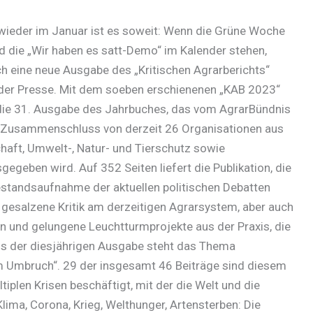
 wieder im Januar ist es soweit: Wenn die Grüne Woche
nd die „Wir haben es satt-Demo“ im Kalender stehen,
 eine neue Ausgabe des „Kritischen Agrarberichts“
 der Presse. Mit dem soeben erschienenen „KAB 2023“
 die 31. Ausgabe des Jahrbuches, das vom AgrarBündnis
m Zusammenschluss von derzeit 26 Organisationen aus
haft, Umwelt-, Natur- und Tierschutz sowie
gegeben wird. Auf 352 Seiten liefert die Publikation, die
Bestandsaufnahme der aktuellen politischen Debatten
 gesalzene Kritik am derzeitigen Agrarsystem, aber auch
n und gelungene Leuchtturmprojekte aus der Praxis, die
kus der diesjährigen Ausgabe steht das Thema
im Umbruch“. 29 der insgesamt 46 Beiträge sind diesem
iplen Krisen beschäftigt, mit der die Welt und die
ima, Corona, Krieg, Welthunger, Artensterben: Die