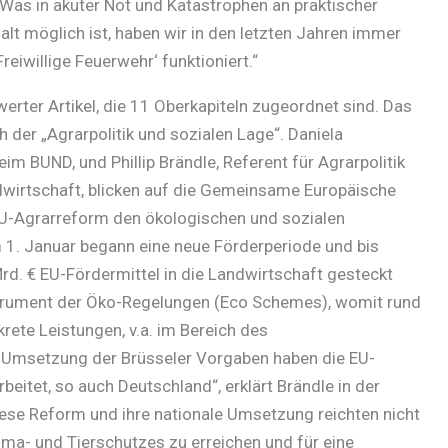
as in akuter Not und Katastrophen an praktischer
t möglich ist, haben wir in den letzten Jahren immer
reiwillige Feuerwehr‘ funktioniert.“
erter Artikel, die 11 Oberkapiteln zugeordnet sind. Das
der „Agrarpolitik und sozialen Lage“. Daniela
 BUND, und Phillip Brändle, Referent für Agrarpolitik
dwirtschaft, blicken auf die Gemeinsame Europäische
e EU-Agrarreform den ökologischen und sozialen
1. Januar begann eine neue Förderperiode und bis
rd. € EU-Fördermittel in die Landwirtschaft gesteckt
trument der Öko-Regelungen (Eco Schemes), womit rund
rete Leistungen, v.a. im Bereich des
r Umsetzung der Brüsseler Vorgaben haben die EU-
beitet, so auch Deutschland“, erklärt Brändle in der
ese Reform und ihre nationale Umsetzung reichten nicht
ima- und Tierschutzes zu erreichen und für eine