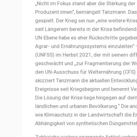
„Nicht im Fokus stand aber die Stärkung der
Produzent:innen“, bemängelt Tanzmann. Das 
gespielt. Der Krieg sei nun „eine weitere Kri
seit Längerem bereits in der Krise befinden
UN-Ebene habe es eher Rückschritte gegeben
Agrar- und Ernährungssystems einzuleiten
(UNFSS) im Herbst 2021, der mit seinem dif
geschwächt und „zur Fragmentierung der Wel
den UN-Ausschuss für Welternährung (CFS) 
skizziert Tanzmann die aktuellen Entwicklun
Ereignisse seit Kriegsbeginn und benennt 
Die Lösung der Krise liege hingegen auf dem 
ländlichen und urbanen Bevölkerung.“ Die and
wie Klimaschutz in der Landwirtschaft die E
Abhängigkeit von synthetischen Düngemittel
Zahlreiche weitere spannende Artikel verberg