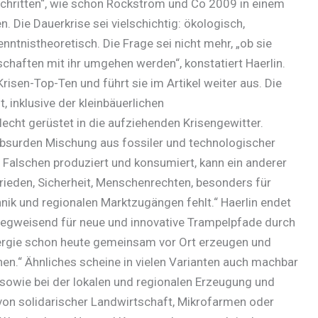
schritten“, wie schon Rockström und Co 2009 in einem
. Die Dauerkrise sei vielschichtig: ökologisch,
kenntnistheoretisch. Die Frage sei nicht mehr, „ob sie
lschaften mit ihr umgehen werden“, konstatiert Haerlin.
Krisen-Top-Ten und führt sie im Artikel weiter aus. Die
, inklusive der kleinbäuerlichen
echt gerüstet in die aufziehenden Krisengewitter.
absurden Mischung aus fossiler und technologischer
 Falschen produziert und konsumiert, kann ein anderer
Frieden, Sicherheit, Menschenrechten, besonders für
nik und regionalen Marktzugängen fehlt.“ Haerlin endet
 wegweisend für neue und innovative Trampelpfade durch
nergie schon heute gemeinsam vor Ort erzeugen und
nen.“ Ähnliches scheine in vielen Varianten auch machbar
sowie bei der lokalen und regionalen Erzeugung und
von solidarischer Landwirtschaft, Mikrofarmen oder