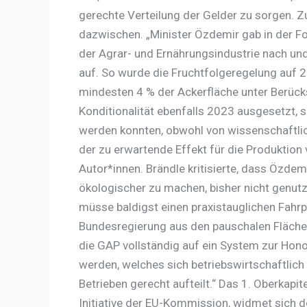
gerechte Verteilung der Gelder zu sorgen. 
dazwischen. „Minister Özdemir gab in der 
der Agrar- und Ernährungsindustrie nach un
auf. So wurde die Fruchtfolgeregelung auf 20
mindesten 4 % der Ackerfläche unter Berüc
Konditionalität ebenfalls 2023 ausgesetzt,
werden konnten, obwohl von wissenschaftlic
der zu erwartende Effekt für die Produktion 
Autor*innen. Brändle kritisierte, dass Özdem
ökologischer zu machen, bisher nicht genut
müsse baldigst einen praxistauglichen Fahrp
Bundesregierung aus den pauschalen Fläch
die GAP vollständig auf ein System zur Hon
werden, welches sich betriebswirtschaftlic
Betrieben gerecht aufteilt.“ Das 1. Oberkapit
Initiative der EU-Kommission, widmet sich