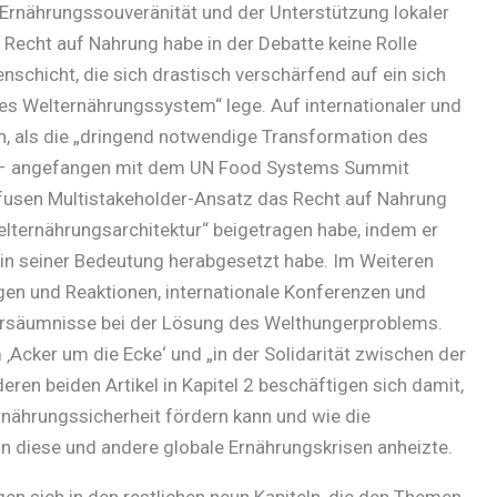
 Ernährungssouveränität und der Unterstützung lokaler
Recht auf Nahrung habe in der Debatte keine Rolle
senschicht, die sich drastisch verschärfend auf ein sich
des Welternährungssystem“ lege. Auf internationaler und
, als die „dringend notwendige Transformation des
“ – angefangen mit dem UN Food Systems Summit
fusen Multistakeholder-Ansatz das Recht auf Nahrung
ternährungsarchitektur“ beigetragen habe, indem er
in seiner Bedeutung herabgesetzt habe. Im Weiteren
gen und Reaktionen, internationale Konferenzen und
Versäumnisse bei der Lösung des Welthungerproblems.
‚Acker um die Ecke‘ und „in der Solidarität zwischen der
eren beiden Artikel in Kapitel 2 beschäftigen sich damit,
rnährungssicherheit fördern kann und wie die
n diese und andere globale Ernährungskrisen anheizte.
en sich in den restlichen neun Kapiteln, die den Themen