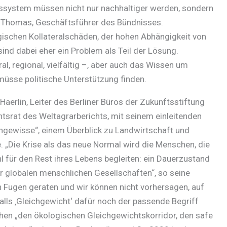
system müssen nicht nur nachhaltiger werden, sondern
eder Thomas, Geschäftsführer des Bündnisses.
gischen Kollateralschäden, der hohen Abhängigkeit von
sind dabei eher ein Problem als Teil der Lösung.
, regional, vielfältig –, aber auch das Wissen um
üsse politische Unterstützung finden.
erlin, Leiter des Berliner Büros der Zukunftsstiftung
htsrat des Weltagrarberichts, mit seinem einleitenden
 Ungewisse“, einem Überblick zu Landwirtschaft und
. „Die Krise als das neue Normal wird die Menschen, die
 für den Rest ihres Lebens begleiten: ein Dauerzustand
r globalen menschlichen Gesellschaften“, so seine
n Fugen geraten und wir können nicht vorhersagen, auf
alls ‚Gleichgewicht‘ dafür noch der passende Begriff
chen „den ökologischen Gleichgewichtskorridor, den safe