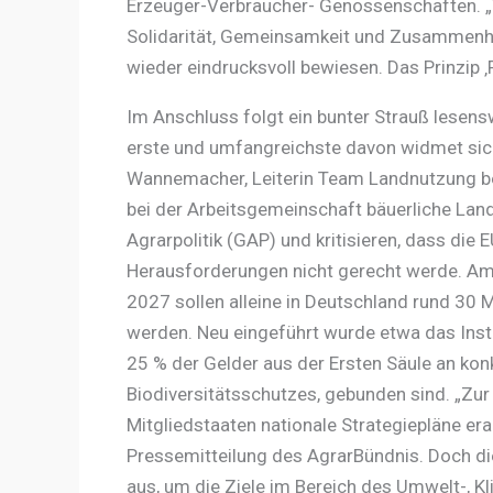
Erzeuger-Verbraucher- Genossenschaften. „W
Solidarität, Gemeinsamkeit und Zusammenhal
wieder eindrucksvoll bewiesen. Das Prinzip ‚F
Im Anschluss folgt ein bunter Strauß lesensw
erste und umfangreichste davon widmet sich 
Wannemacher, Leiterin Team Landnutzung beim
bei der Arbeitsgemeinschaft bäuerliche Lan
Agrarpolitik (GAP) und kritisieren, dass di
Herausforderungen nicht gerecht werde. Am 
2027 sollen alleine in Deutschland rund 30 M
werden. Neu eingeführt wurde etwa das Ins
25 % der Gelder aus der Ersten Säule an konk
Biodiversitätsschutzes, gebunden sind. „Zu
Mitgliedstaaten nationale Strategiepläne erar
Pressemitteilung des AgrarBündnis. Doch di
aus, um die Ziele im Bereich des Umwelt-, Kl