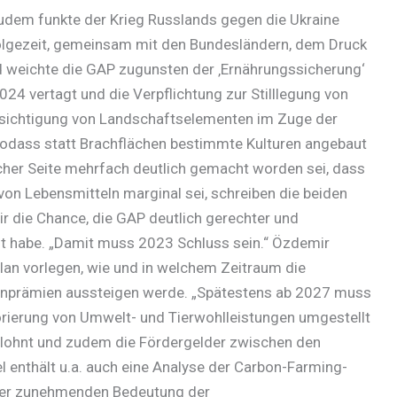
Zudem funkte der Krieg Russlands gegen die Ukraine
Folgezeit, gemeinsam mit den Bundesländern, dem Druck
d weichte die GAP zugunsten der ‚Ernährungssicherung‘
24 vertagt und die Verpflichtung zur Stilllegung von
ksichtigung von Landschaftselementen im Zuge der
 sodass statt Brachflächen bestimmte Kulturen angebaut
her Seite mehrfach deutlich gemacht worden sei, dass
von Lebensmitteln marginal sei, schreiben die beiden
ir die Chance, die GAP deutlich gerechter und
zt habe. „Damit muss 2023 Schluss sein.“ Özdemir
lan vorlegen, wie und in welchem Zeitraum die
enprämien aussteigen werde. „Spätestens ab 2027 muss
orierung von Umwelt- und Tierwohlleistungen umgestellt
h lohnt und zudem die Fördergelder zwischen den
el enthält u.a. auch eine Analyse der Carbon-Farming-
 der zunehmenden Bedeutung der