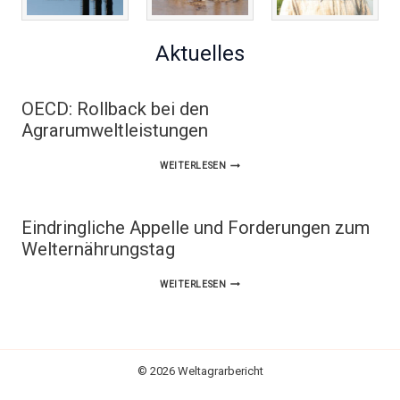
Aktuelles
OECD: Rollback bei den
Agrarumweltleistungen
OECD:
WEITERLESEN
ROLLBACK
BEI
Eindringliche Appelle und Forderungen zum
DEN
Welternährungstag
AGRARUMWELTLEISTUNGEN
EINDRINGLICHE
WEITERLESEN
APPELLE
UND
FORDERUNGEN
© 2026 Weltagrarbericht
ZUM