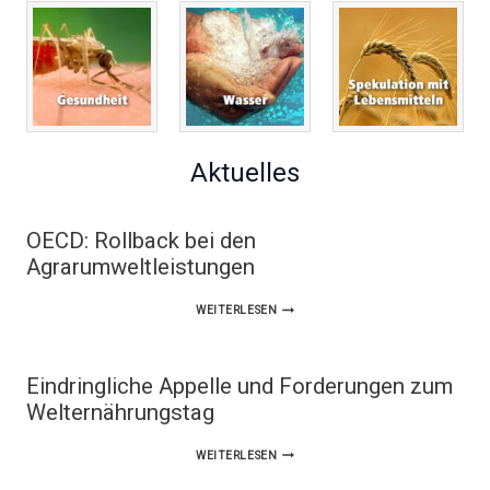
Aktuelles
OECD: Rollback bei den
Agrarumweltleistungen
OECD:
WEITERLESEN
ROLLBACK
BEI
Eindringliche Appelle und Forderungen zum
DEN
Welternährungstag
AGRARUMWELTLEISTUNGEN
EINDRINGLICHE
WEITERLESEN
APPELLE