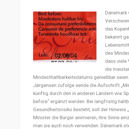
Dänemark w
Verschwend
das Kopenh
bekannt ga
Lebensmitt
des Mindes
dass viele
die meiste
Mindesthaltbarkeitsdatums genießbar seien
Jørgensen zufolge sende die Aufschrift „Min
künftig durch den in anderen Ländern wie Sp
before“ ergänzt werden. Bei langfristig halt
Gesundheitsrisiko besteht, soll der Hinweis 
Minister die Bürger animieren, ihre Sinne ei
man sie auch noch verwenden. Dänemark steht