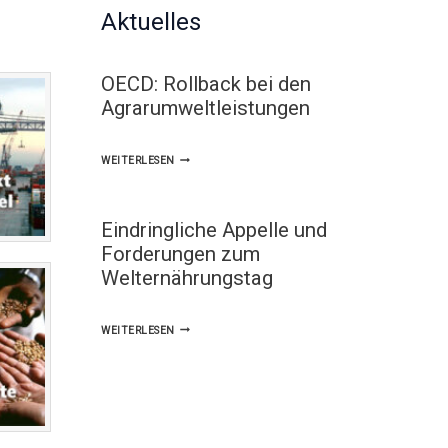
Aktuelles
OECD: Rollback bei den
Agrarumweltleistungen
OECD:
WEITERLESEN
ROLLBACK
BEI
Eindringliche Appelle und
DEN
Forderungen zum
AGRARUMWELTLEISTUNGEN
Welternährungstag
EINDRINGLICHE
WEITERLESEN
APPELLE
UND
FORDERUNGEN
ZUM