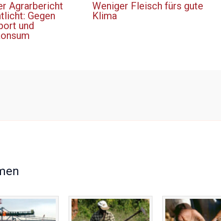
er Agrarbericht
Weniger Fleisch fürs gute
tlicht: Gegen
Klima
port und
konsum
men