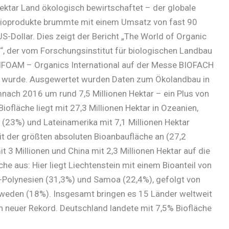
Hektar Land ökologisch bewirtschaftet – der globale
Bioprodukte brummte mit einem Umsatz von fast 90
US-Dollar. Dies zeigt der Bericht „The World of Organic
e“, der vom Forschungsinstitut für biologischen Landbau
 IFOAM – Organics International auf der Messe BIOFACH
t wurde. Ausgewertet wurden Daten zum Ökolandbau in
ach 2016 um rund 7,5 Millionen Hektar – ein Plus von
fläche liegt mit 27,3 Millionen Hektar in Ozeanien,
 (23%) und Lateinamerika mit 7,1 Millionen Hektar
it der größten absoluten Bioanbaufläche an (27,2
t 3 Millionen und China mit 2,3 Millionen Hektar auf die
äche aus: Hier liegt Liechtenstein mit einem Bioanteil von
-Polynesien (31,3%) und Samoa (22,4%), gefolgt von
hweden (18%). Insgesamt bringen es 15 Länder weltweit
in neuer Rekord. Deutschland landete mit 7,5% Biofläche