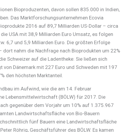
lionen Bioproduzenten, davon sollen 835.000 in Indien,
leben. Das Marktforschungsunternehmen Ecovia
Bioprodukte 2016 auf 89,7 Milliarden US-Dollar – circa
 die USA mit 38,9 Milliarden Euro Umsatz, es folgen
w. 6,7 und 5,9 Milliarden Euro. Die größten Erfolge
t – dort nahm die Nachfrage nach Bioprodukten um 22%
ie Schweizer auf die Ladentheke: Sie ließen sich
lgt von Dänemark mit 227 Euro und Schweden mit 197
7% den höchsten Marktanteil.
ndbau im Aufwind, wie die am 14. Februar
he Lebensmittelwirtschaft (BÖLW) für 2017. Die
nach gegenüber dem Vorjahr um 10% auf 1.375.967
samten Landwirtschaftsfläche von Bio-Bauern
rchschnittlich fünf Bauern eine Landwirtschaftsfläche
o Peter Röhrig, Geschäftsführer des BÖLW. Es kamen