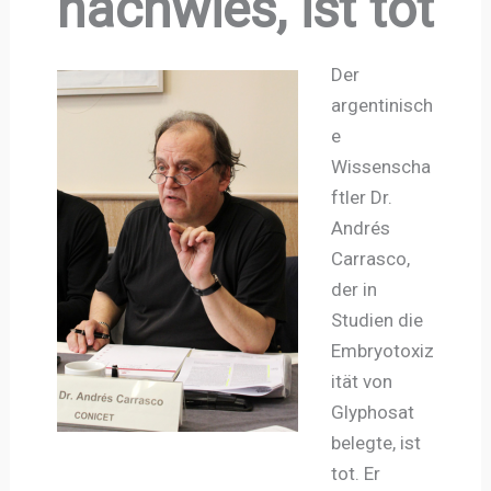
nachwies, ist tot
Der
argentinisch
e
Wissenscha
ftler Dr.
Andrés
Carrasco,
der in
Studien die
Embryotoxiz
ität von
Glyphosat
belegte, ist
tot. Er